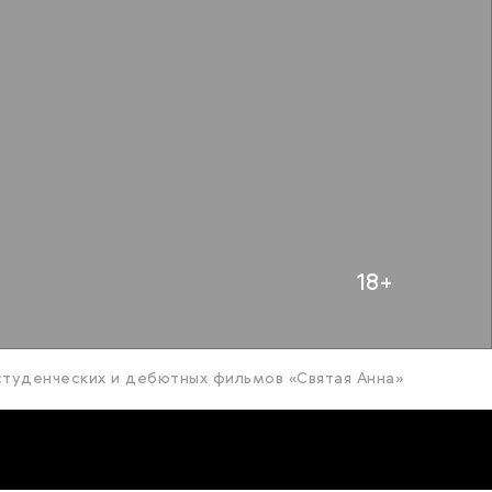
18+
студенческих и дебютных фильмов «Святая Анна»