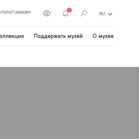
2
expand_more
НТЕРНЕТ-МАГАЗИН
RU
оллекция
Поддержать музей
О музее