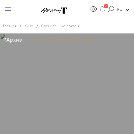
2
expand_more
RU
/
/
Главная
Кино
Специальные показы
#Архив
#СПЕЦИАЛЬНЫЕ ПОКАЗЫ