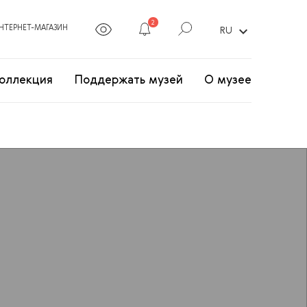
2
expand_more
НТЕРНЕТ-МАГАЗИН
RU
оллекция
Поддержать музей
О музее