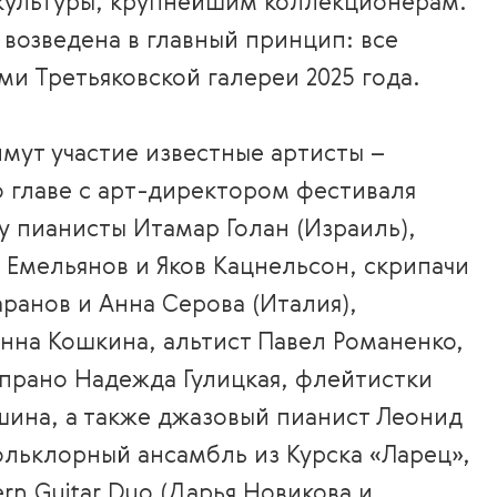
культуры, крупнейшим коллекционерам.
возведена в главный принцип: все
ми Третьяковской галереи 2025 года.
имут участие известные артисты –
о главе с арт-директором фестиваля
 пианисты Итамар Голан (Израиль),
Емельянов и Яков Кацнельсон, скрипачи
ранов и Анна Серова (Италия),
нна Кошкина, альтист Павел Романенко,
прано Надежда Гулицкая, флейтистки
шина, а также джазовый пианист Леонид
льклорный ансамбль из Курска «Ларец»,
n Guitar Duo (Дарья Новикова и