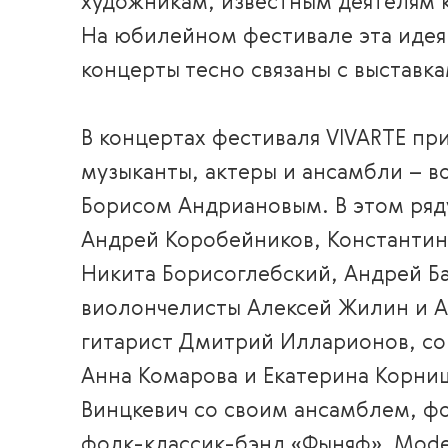
художникам, известным деятелям 
На юбилейном фестивале эта идея 
концерты тесно связаны с выставка
В концертах фестиваля VIVARTE пр
музыканты, актеры и ансамбли – в
Борисом Андриановым. В этом ряду
Андрей Коробейников, Константин 
Никита Борисоглебский, Андрей Ба
виолончелисты Алексей Жилин и А
гитарист Дмитрий Илларионов, со
Анна Комарова и Екатерина Корни
Винцкевич со своим ансамблем, фо
фолк-классик-бэнд «Фыняф», Moder