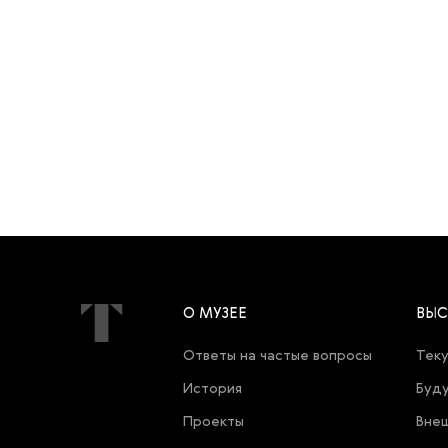
О МУЗЕЕ
ВЫС
Ответы на частые вопросы
Теку
История
Буду
Проекты
Внеш