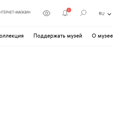
2
expand_more
НТЕРНЕТ-МАГАЗИН
RU
оллекция
Поддержать музей
О музее