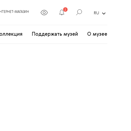
2
expand_more
НТЕРНЕТ-МАГАЗИН
RU
оллекция
Поддержать музей
О музее