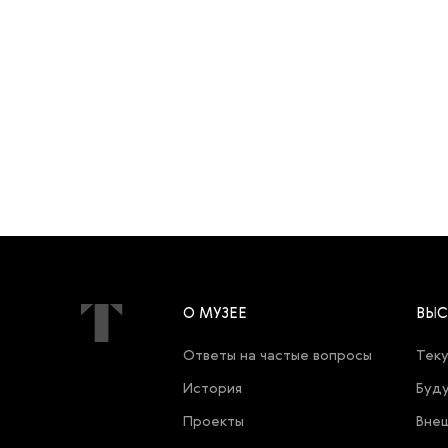
О МУЗЕЕ
ВЫС
Ответы на частые вопросы
Теку
История
Буду
Проекты
Внеш