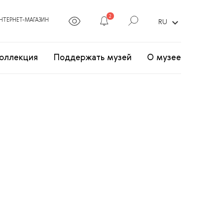
2
expand_more
НТЕРНЕТ-МАГАЗИН
RU
оллекция
Поддержать музей
О музее