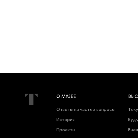
О МУЗЕЕ
ВЫС
Ответы на частые вопросы
Теку
История
Буду
Проекты
Внеш