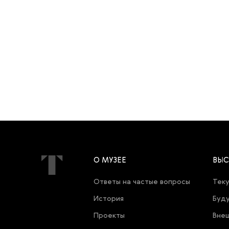
О МУЗЕЕ
ВЫС
Ответы на частые вопросы
Теку
История
Буду
Проекты
Внеш