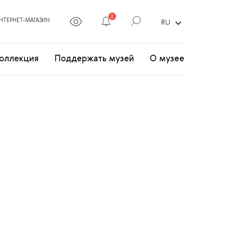
2
expand_more
НТЕРНЕТ-МАГАЗИН
RU
оллекция
Поддержать музей
О музее