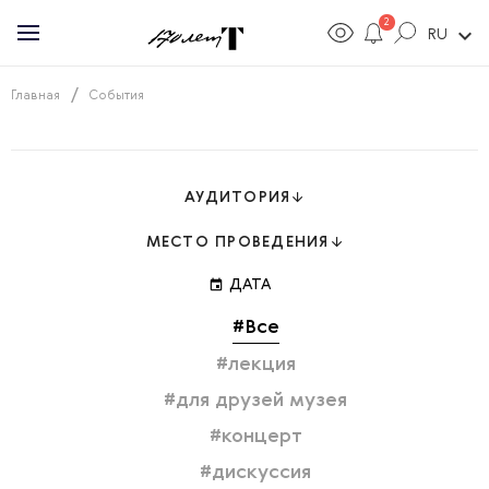
2
expand_more
RU
/
Главная
События
АУДИТОРИЯ
МЕСТО ПРОВЕДЕНИЯ
event
ДАТА
#Все
#лекция
#для друзей музея
#концерт
#дискуссия