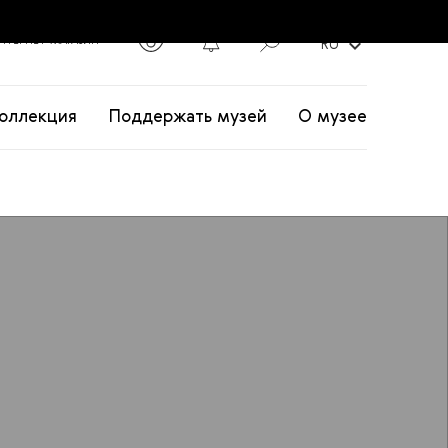
2
expand_more
НТЕРНЕТ-МАГАЗИН
RU
оллекция
Поддержать музей
О музее