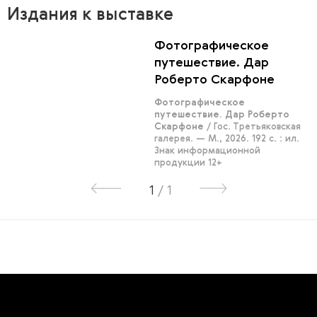
Издания к выставке
Фотографическое
путешествие. Дар
Роберто Скарфоне
Фотографическое
путешествие. Дар Роберто
Скарфоне
/ Гос. Третьяковская
галерея. — М., 2026. 192 с. : ил.
Знак информационной
продукции 12+
1
/
1