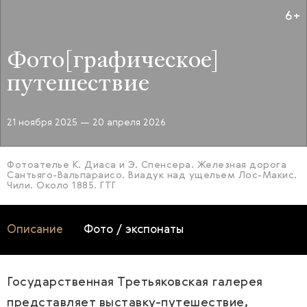
6+
Фото[графическое]
путешествие
21 ноября 2025
— 20 апреля 2026
Фотоателье К. Диаса и Э. Спенсера. Железная дорога
Сантьяго-Вальпараисо. Виадук над ущельем Лос-Макис.
Чили. Около 1885. ГТГ
Описание
Фото / экспонаты
Государственная Третьяковская галерея
представляет выставку-путешествие,