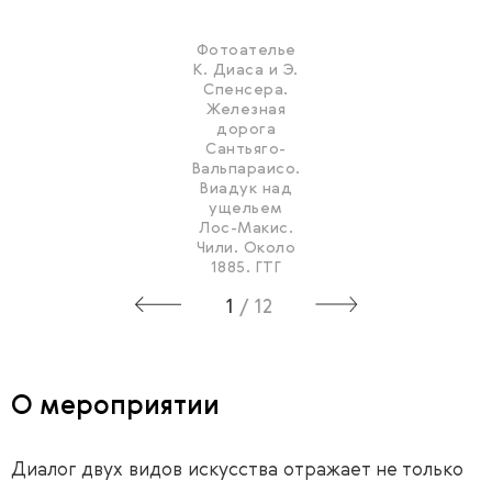
Фотоателье
К. Диаса и Э.
Спенсера.
Железная
дорога
Сантьяго-
Вальпараисо.
Виадук над
ущельем
Лос-Макис.
Чили. Около
1885. ГТГ
1
/
12
О мероприятии
Диалог двух видов искусства отражает не только