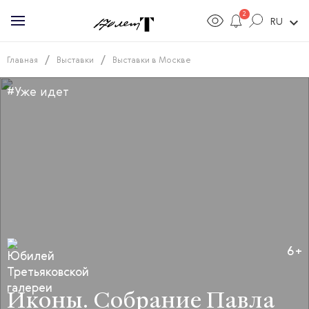
2
expand_more
RU
/
/
Главная
Выставки
Выставки в Москве
#Уже идет
6+
Иконы. Собрание Павла