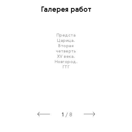
Галерея работ
Предста
Царица.
Вторая
четверть
XV века.
Новгород.
ГТГ
1
/
8