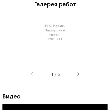
Галерея работ
Н.К. Рерих.
Заморские
гости.
1901. ГТГ
1
/
5
Видео