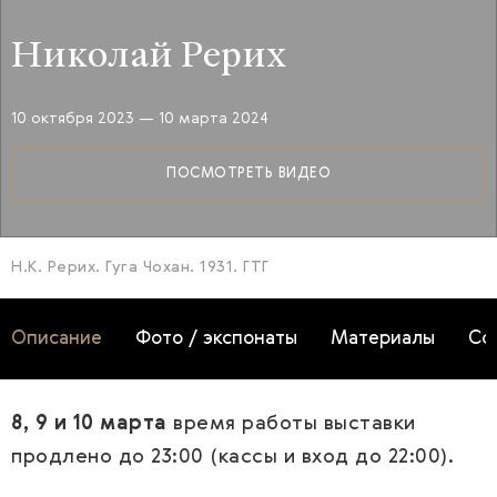
Николай Рерих
10 октября 2023
— 10 марта 2024
ПОСМОТРЕТЬ ВИДЕО
Н.К. Рерих. Гуга Чохан. 1931. ГТГ
Описание
Фото / экспонаты
Материалы
Со
8, 9 и 10 марта
время работы выставки
продлено до 23:00 (кассы и вход до 22:00).