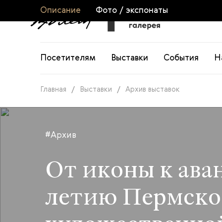
Описание
Фото / экспонаты
Посетителям
Выставки
События
Н
Главная
/
Выставки
/
Архив выставок
#Архив
От иконы к аван
летию Пермск