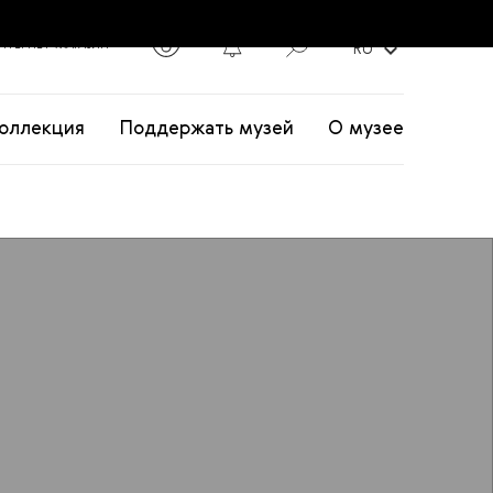
2
expand_more
НТЕРНЕТ-МАГАЗИН
RU
оллекция
Поддержать музей
О музее