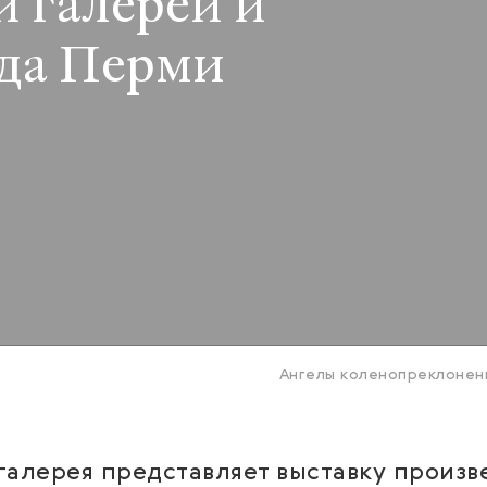
 галереи и
ода Перми
Ангелы коленопреклоненн
 галерея представляет выставку произ