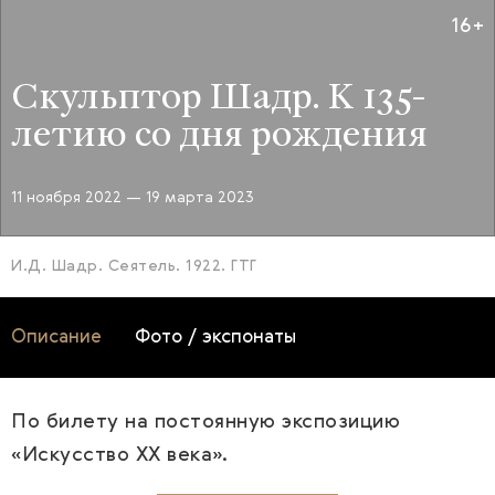
16+
Скульптор Шадр. К 135-
летию со дня рождения
11 ноября 2022
— 19 марта 2023
И.Д. Шадр. Сеятель. 1922. ГТГ
Описание
Фото / экспонаты
По билету на постоянную экспозицию
«Искусство XX века».