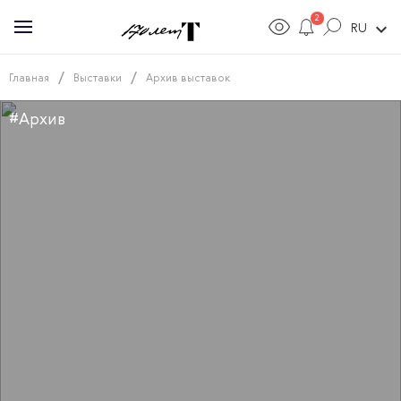
2
expand_more
RU
/
/
Главная
Выставки
Архив выставок
#Архив