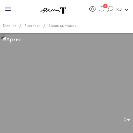
2
expand_more
RU
/
/
Главная
Выставки
Архив выставок
#Архив
0+