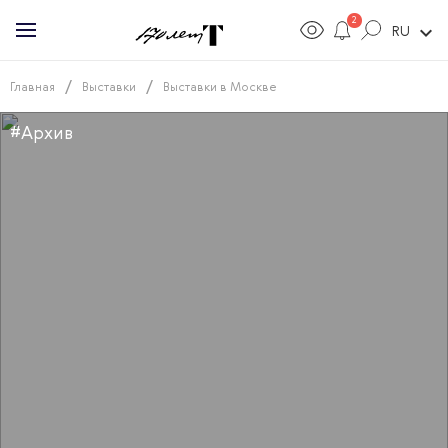
2
expand_more
RU
/
/
Главная
Выставки
Выставки в Москве
#Архив