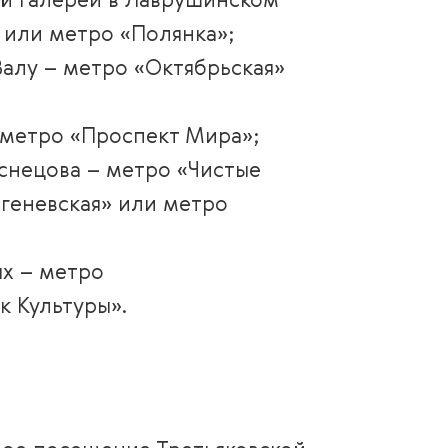
ой галереи в Лаврушинском
 или метро «Полянка»;
Валу – метро «Октябрьская»
 метро «Проспект Мира»;
снецова – метро «Чистые
геневская» или метро
ых – метро
к Культуры».