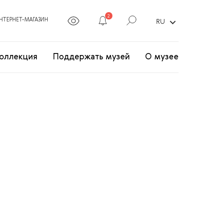
2
expand_more
НТЕРНЕТ-МАГАЗИН
RU
оллекция
Поддержать музей
О музее