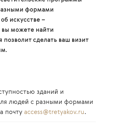
росветительские программы
 разными формами
 об искусстве –
 вы можете найти
позволит сделать ваш визит
м.
ступностью зданий и
для людей с разными формами
на почту
access@tretyakov.ru
.