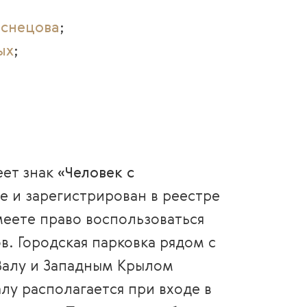
аснецова
;
ых
;
еет знак
«Человек с
е и зарегистрирован в реестре
еете право воспользоваться
в. Городская парковка рядом с
Валу и Западным Крылом
лу располагается при входе в