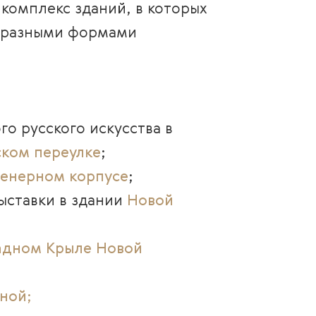
 комплекс зданий, в которых
с разными формами
о русского искусства в
ском переулке
;
енерном корпусе
;
выставки в здании
Новой
адном Крыле Новой
жной
;