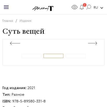
2
expand_more
RU
/
Главная
Издания
Суть вещей
Год издания:
2021
Тип:
Разное
ISBN:
978-5-89580-331-8