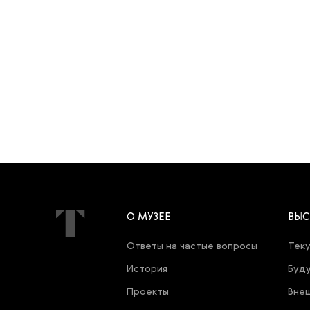
О МУЗЕЕ
ВЫС
Ответы на частые вопросы
Теку
История
Буду
Проекты
Внеш