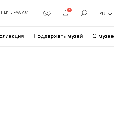
2
expand_more
НТЕРНЕТ-МАГАЗИН
RU
оллекция
Поддержать музей
О музее