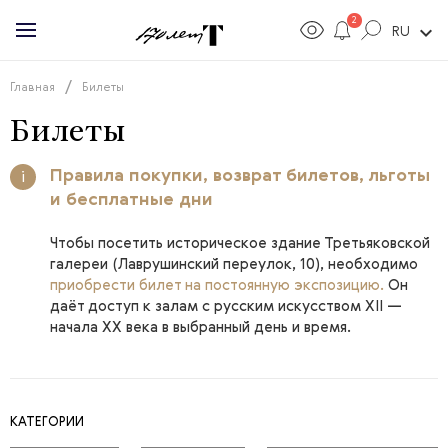
2
expand_more
RU
/
Главная
Билеты
Билеты
Правила покупки
,
возврат билетов
,
льготы
i
и
бесплатные дни
Чтобы посетить историческое здание Третьяковской
галереи (Лаврушинский переулок, 10), необходимо
приобрести билет на постоянную экспозицию
.
Он
даёт доступ к залам с русским искусством XII —
начала XX века в выбранный день и время.
КАТЕГОРИИ