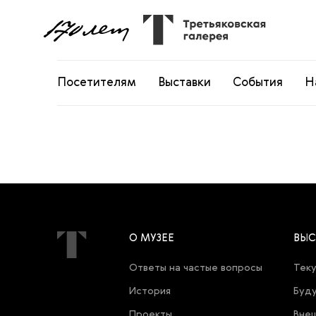
Посетителям
Выставки
События
Н
О МУЗЕЕ
ВЫС
Ответы на частые вопросы
Теку
История
Буду
Проекты
Внеш