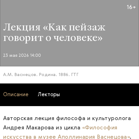
16+
Лекция «Как пейзаж
говорит о человеке»
23 мая 2026 14:00
А.М. Васнецов. Родина. 1886. ГТГ
Описание
Лекторы
Авторская лекция философа и культуролога
Андрея Макарова из цикла
«Философия
искусства в музее Аполлинария Васнецова»
.