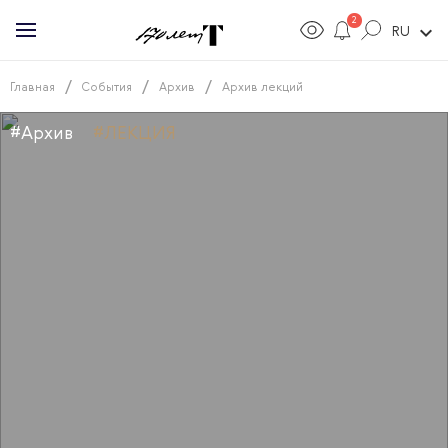
2
expand_more
RU
/
/
/
Главная
События
Архив
Архив лекций
#Архив
#ЛЕКЦИЯ