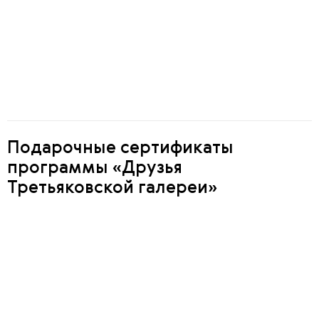
8 400 ₽
Уровень I / Семейная карта (2 взрослых + 3 детей до 18 лет)
18 000 ₽
Уровень II / Карта II уровня (+1 гость)
30 000 ₽
Уровень III / Карта III уровня (+2 гостя)
60 000 ₽
Уровень IV / Карта IV уровня (+3 гостя)
120 000 ₽
Подарочные сертификаты
программы «Друзья
Третьяковской галереи»