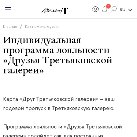
2
expand_more
RU
/
Главная
Как помочь музею
Индивидуальная
программа лояльности
«Друзья Третьяковской
галереи»
Карта «Друг Третьяковской галереи» – ваш
годовой пропуск в Третьяковскую галерею.
Программа лояльности «Друзья Третьяковской
галереи» подойдет как для постоянных