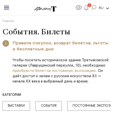
2
expand_more
RU
Главная
События.
Билеты
Правила покупки
,
возврат билетов
,
льготы
i
и
бесплатные дни
Чтобы посетить историческое здание Третьяковской
галереи (Лаврушинский переулок, 10), необходимо
приобрести билет на постоянную экспозицию
.
Он
даёт доступ к залам с русским искусством XII —
начала XX века в выбранный день и время.
КАТЕГОРИИ
ВЫСТАВКИ
СОБЫТИЯ
ПОСТОЯННЫЕ ЭКСПОЗИ